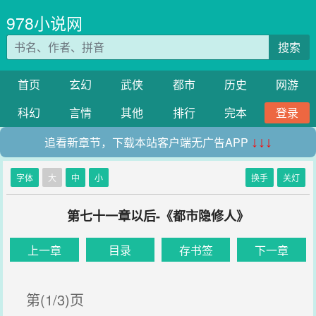
978小说网
搜索
首页
玄幻
武侠
都市
历史
网游
科幻
言情
其他
排行
完本
登录
追看新章节，下载本站客户端无广告APP
↓↓↓
字体
大
中
小
换手
关灯
第七十一章以后-《都市隐修人》
上一章
目录
存书签
下一章
第(1/3)页