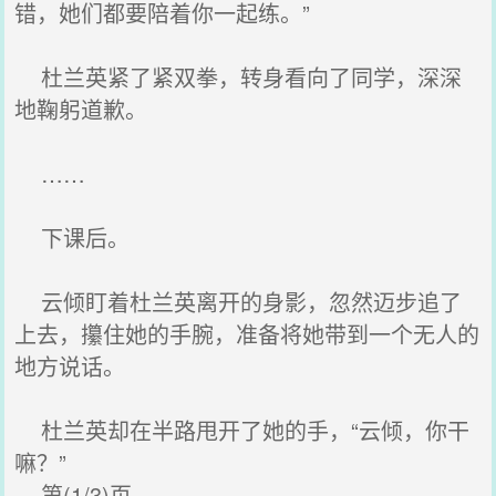
错，她们都要陪着你一起练。”
杜兰英紧了紧双拳，转身看向了同学，深深
地鞠躬道歉。
……
下课后。
云倾盯着杜兰英离开的身影，忽然迈步追了
上去，攥住她的手腕，准备将她带到一个无人的
地方说话。
杜兰英却在半路甩开了她的手，“云倾，你干
嘛？”
第(1/3)页