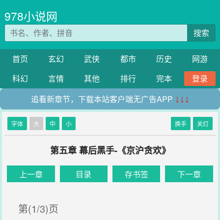
978小说网
搜索
首页
玄幻
武侠
都市
历史
网游
科幻
言情
其他
排行
完本
登录
追看新章节，下载本站客户端无广告APP
↓↓↓
字体
大
中
小
换手
关灯
第五章 幕后黑手-《京沪贪欢》
上一章
目录
存书签
下一章
第(1/3)页