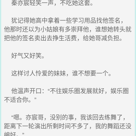
秦亦宸轻笑一声，不吃她这套。
犹记得她高中拿着一些学习用品找他签名，
他那时还以为小姑娘有多崇拜他，谁想她转头就
把他的签名卖出去挣生活费，给她哥减负担。
好气又好笑。
这样讨人怜爱的妹妹，谁不想要一个。
他温声开口：“不往娱乐圈发展就好，娱乐圈
不适合你。”
“嗯。亦宸哥，没别的事，我该回去练舞了，
距离下一轮演出所剩时间不多了，我的舞蹈还没
编好。”