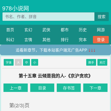
978小说网
搜索
首页
玄幻
武侠
都市
历史
网游
科幻
言情
其他
排行
完本
登录
追看新章节，下载本站客户端无广告APP
↓↓↓
字体
大
中
小
换手
关灯
第十五章 云倾是我的人-《京沪贪欢》
上一章
目录
存书签
下一章
第(2/3)页