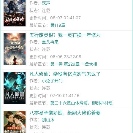
作者：
欢声
状态：连载
更新时间：08-07 02:41:07
最新章节：
第119章
五行废灵根？我一灵石换一年修为
作者：
重头再来
状态：连载
更新时间：08-06 23:22:08
最新章节：
第一卷 第229章 一盘大棋
凡人修仙：杂役有亿点怨气怎么了
作者：
小兔子开门
状态：连载
更新时间：07-10 01:41:16
最新章节：
第三十六章山体滑坡，柳树护村魂
八零易孕懒娇娘，绝嗣大佬追着要
作者：
别山沐
状态：连载